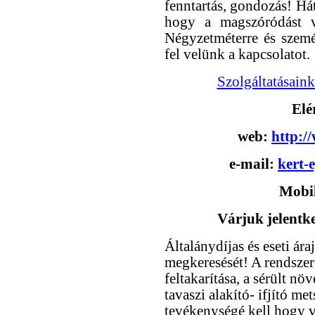
fenntartás, gondozás! Hát
hogy a magszóródást v
Négyzetméterre és szemé
fel velünk a kapcsolatot.
Szolgáltatásaink
Elé
web:
http:/
e-mail:
kert-
Mobil
Várjuk jelentke
Általánydíjas és eseti ár
megkeresését! A rendszere
feltakarítása, a sérült nö
tavaszi alakító- ifjító me
tevékenységé kell hogy v