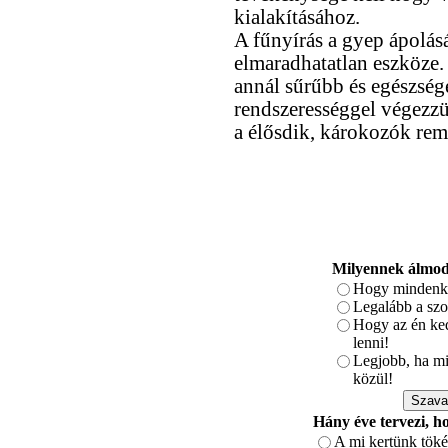
kialakításához.
A fűnyírás a gyep ápolás
elmaradhatatlan eszköze.
annál sűrűbb és egészsége
rendszerességgel végezzük
a élősdik, károkozók reme
Milyennek álmodt
Hogy mindenki
Legalább a szo
Hogy az én ked
lenni!
Legjobb, ha min
közül!
Hány éve tervezi, h
A mi kertünk töké