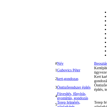
#
Név
Beosztá
Kertépít
1
Gubovics Péter
ügyveze
Kert kar
2
kert-gondozas
gondozá
Öntözőr
3
Öntözőrendszer építés
építés, t
Füvesítés, fűnyírás,
4
gyomírtás, gondozás
Terep felmérés,
Terep fe
5
ajánlatkérés
ajánlatk