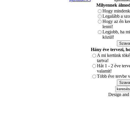
Milyennek álmodt
Hogy mindenki
Legalább a szo
Hogy az én ked
lenni!
Legjobb, ha min
közül!
Hány éve tervezi, h
A mi kertünk töké
tartva!
Hát 1 - 2 éve ter
valamit!
Több éve tervbe v
Design and