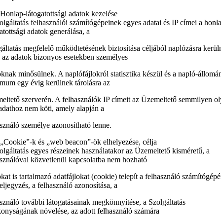
Honlap-látogatottsági adatok kezelése
lgáltatás felhasználói számítógépeinek egyes adatai és IP címei a honl
atottsági adatok generálása, a
áltatás megfelelő működtetésének biztosítása céljából naplózásra kerül
 az adatok bizonyos esetekben személyes
knak minősülnek. A naplófájlokról statisztika készül és a napló-állom
mum egy évig kerülnek tárolásra az
eltető szerverén. A felhasználók IP címeit az Üzemeltető semmilyen o
adathoz nem köti, amely alapján a
sználó személye azonosítható lenne.
 „Cookie”-k és „web beacon”-ök elhelyezése, célja
lgáltatás egyes részeinek használatakor az Üzemeltető kisméretű, a
asználóval közvetlenül kapcsolatba nem hozható
kat is tartalmazó adatfájlokat (cookie) telepít a felhasználó számítógépé
eljegyzés, a felhasználó azonosítása, a
sználó további látogatásainak megkönnyítése, a Szolgáltatás
konyságának növelése, az adott felhasználó számára