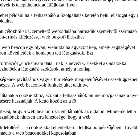
lyek is telepíthetnek adatfájlokat. Ilyen
lehet például ha a felhasználó a Szolgáltatás keretén belül ellátogat egy
ldalra.
nti célokból az Üzemeltető weboldalába harmadik személytől származó
n-t (más kifejezéssel web bug-ot) illeszthet
A web beacon egy olyan, weboldalba ágyazott kép, amely segítségével
on követhetőek a honlapon tett látogatások. Ezt
formációt „clickstream data”-nak is nevezik. Ezekkel az adatokkal
ezhetőek a látogatási szokások, amely a honlap
ségének javításához vagy a hirdetések megjelenítésével összefüggésbe
séges. A web beacon-ök funkciójukat tekintve
nlítanak a cookie-khoz, azokat a felhasználók online mozgásának a ny
ésére használják. A kettő között az a fő
nbség, hogy a web beacon-ök nem láthatók az oldalon. Mindemellett a
asználónak nincsen arra lehetősége, hogy a web
 letöltését – a cookie-kkal ellentétben – letiltsa böngészőjében. Tovább
rmáció a web beaconökkel kapcsolatban: