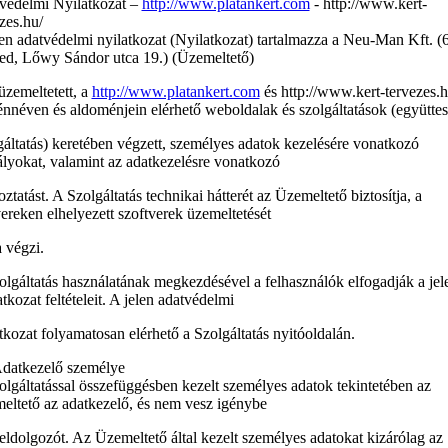
védelmi Nyilatkozat –
http://www.platankert.com
- http://www.kert-
zes.hu/
en adatvédelmi nyilatkozat (Nyilatkozat) tartalmazza a Neu-Man Kft. (
ed, Lőwy Sándor utca 19.) (Üzemeltető)
 üzemeltetett, a
http://www.platankert.com
és http://www.kert-tervezes.h
nnéven és aldoménjein elérhető weboldalak és szolgáltatások (együttes
áltatás) keretében végzett, személyes adatok kezelésére vonatkozó
lyokat, valamint az adatkezelésre vonatkozó
oztatást. A Szolgáltatás technikai hátterét az Üzemeltető biztosítja, a
ereken elhelyezett szoftverek üzemeltetését
 végzi.
lgáltatás használatának megkezdésével a felhasználók elfogadják a jel
tkozat feltételeit. A jelen adatvédelmi
tkozat folyamatosan elérhető a Szolgáltatás nyitóoldalán.
Adatkezelő személye
lgáltatással összefüggésben kezelt személyes adatok tekintetében az
eltető az adatkezelő, és nem vesz igénybe
eldolgozót. Az Üzemeltető által kezelt személyes adatokat kizárólag az