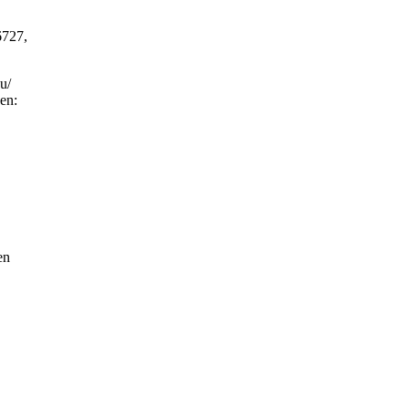
6727,
u/
en:
en