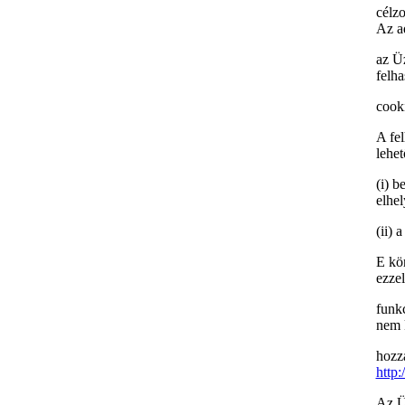
célzo
Az a
az Ü
felha
cooki
A fe
lehe
(i) b
elhel
(ii) 
E kö
ezze
funk
nem 
hozzá
http
Az Üz