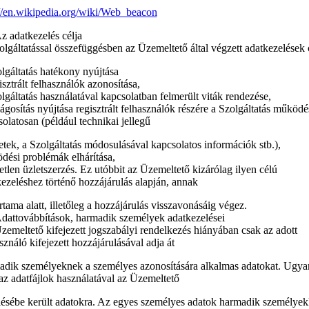
://en.wikipedia.org/wiki/Web_beacon
z adatkezelés célja
lgáltatással összefüggésben az Üzemeltető által végzett adatkezelések c
lgáltatás hatékony nyújtása
isztrált felhasználók azonosítása,
lgáltatás használatával kapcsolatban felmerült viták rendezése,
lágosítás nyújtása regisztrált felhasználók részére a Szolgáltatás működé
olatosan (például technikai jellegű
tek, a Szolgáltatás módosulásával kapcsolatos információk stb.),
dési problémák elhárítása,
tlen üzletszerzés. Ez utóbbit az Üzemeltető kizárólag ilyen célú
ezeléshez történő hozzájárulás alapján, annak
rtama alatt, illetőleg a hozzájárulás visszavonásáig végez.
Adattovábbítások, harmadik személyek adatkezelései
emeltető kifejezett jogszabályi rendelkezés hiányában csak az adott
sználó kifejezett hozzájárulásával adja át
adik személyeknek a személyes azonosítására alkalmas adatokat. Ugya
az adatfájlok használatával az Üzemeltető
lésébe került adatokra. Az egyes személyes adatok harmadik személyek