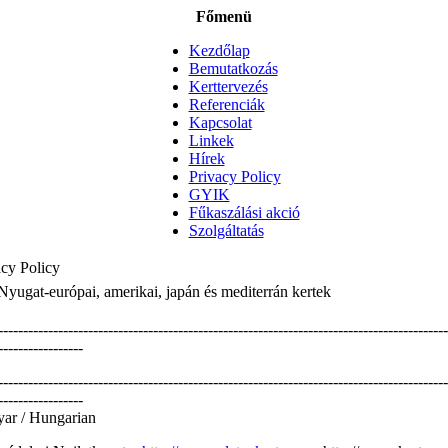
Főmenü
Kezdőlap
Bemutatkozás
Kerttervezés
Referenciák
Kapcsolat
Linkek
Hírek
Privacy Policy
GYIK
Fűkaszálási akció
Szolgáltatás
acy Policy
 Nyugat-európai, amerikai, japán és mediterrán kertek
------------------------------------------------------------------------------------------
-----------------
------------------------------------------------------------------------------------------
-----------------
ar / Hungarian