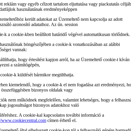
tt reklám vagy egyéb célzott tartalom eljuttatása vagy piackutatás céljáb
datfájlok használatának eredményeképpen
zemeltetőhöz került adatokat az Üzemeltető nem kapcsolja az adott
sználó azonosító adataihoz. Az ún. session
e-k a cookie-kben beállított határidő végével automatikusan törlődnek.
lhasználónak böngészőjében a cookie-k vonatkozásában az alábbi
tőségei vannak:
eállíthatja, hogy értesítést kapjon arról, ha az Üzemeltető cookie-t kíván
yezni a számítógépén,
a cookie-k küldését bármikor megtilthatja.
rben kiemelendő, hogy a cookie-k el nem fogadása azt eredményezi, h
l összefüggésben bizonyos oldalak vagy
ciók nem működnek megfelelően, valamint lehetséges, hogy a felhaszn
kap jogosultságot bizonyos adatokhoz való
féréshez. A cookie-kal kapcsolatos további információ a
://www.cookiecentral.com
címen érhető el.
emeltető által elhelyezett cookie-kon túl a felhasználó gépére harmadi