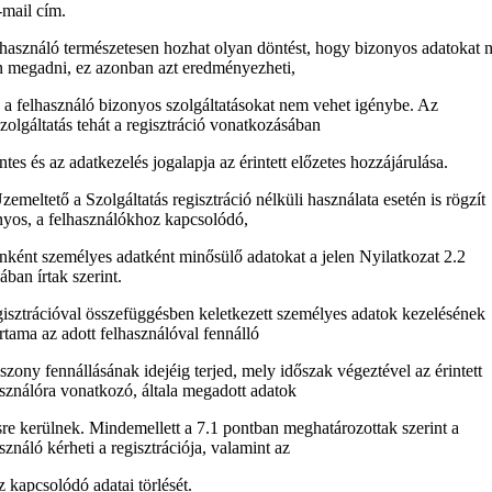
e-mail cím.
lhasználó természetesen hozhat olyan döntést, hogy bizonyos adatokat 
n megadni, ez azonban azt eredményezheti,
 a felhasználó bizonyos szolgáltatásokat nem vehet igénybe. Az
zolgáltatás tehát a regisztráció vonatkozásában
tes és az adatkezelés jogalapja az érintett előzetes hozzájárulása.
emeltető a Szolgáltatás regisztráció nélküli használata esetén is rögzít
nyos, a felhasználókhoz kapcsolódó,
nként személyes adatként minősülő adatokat a jelen Nyilatkozat 2.2
ában írtak szerint.
isztrációval összefüggésben keletkezett személyes adatok kezelésének
rtama az adott felhasználóval fennálló
szony fennállásának idejéig terjed, mely időszak végeztével az érintett
sználóra vonatkozó, általa megadott adatok
sre kerülnek. Mindemellett a 7.1 pontban meghatározottak szerint a
sználó kérheti a regisztrációja, valamint az
 kapcsolódó adatai törlését.