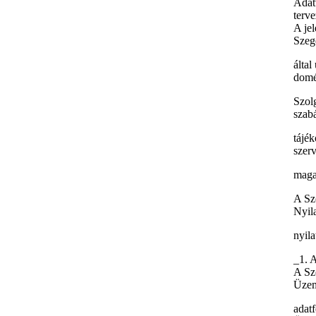
Adat
terve
A jel
Szeg
által
domé
Szolg
szabá
tájék
szerv
maga
A Szo
Nyila
nyila
_1. 
A Szo
Üzem
adatf