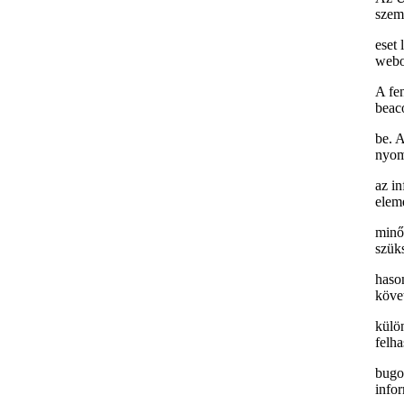
szemé
eset 
webo
A fe
beaco
be. 
nyom
az in
elem
minő
szük
haso
követ
külö
felh
bugok
info