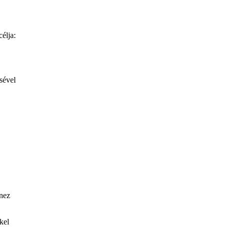
élja:
sével
nez
kel