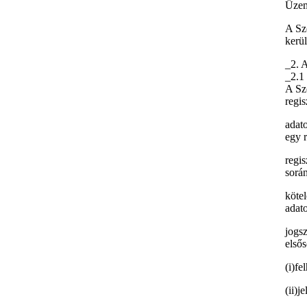
Üzem
A Szo
kerül
_2. A
_2.1 
A Sz
regis
adato
egy 
regis
során
köte
adato
jogs
elsős
(i)fe
(ii)j