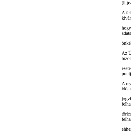
(iii)
A fe
kívá
hogy
adats
önkén
Az Üz
bizo
esete
pontj
A reg
időta
jogvi
felha
törlé
felha
ehhez