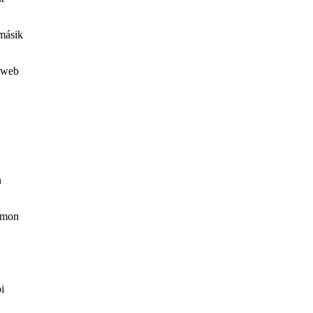
 másik
 web
n
omon
i