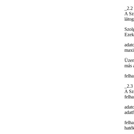
_2.2 
A Szo
látog
Szolg
Ezek
adato
maxi
Üzem
más 
felha
_2.3
A Szo
felh
adato
adatf
felha
haté