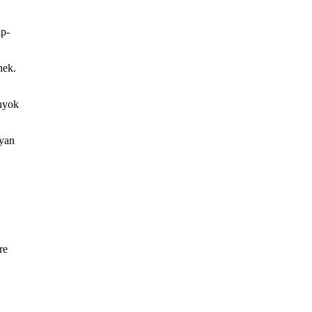
ap-
nek.
ányok
lyan
re