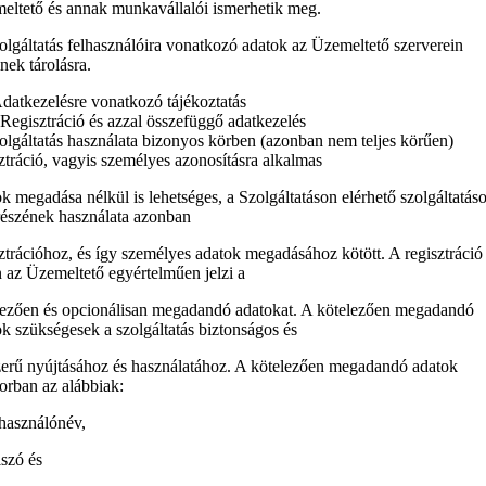
eltető és annak munkavállalói ismerhetik meg.
lgáltatás felhasználóira vonatkozó adatok az Üzemeltető szerverein
nek tárolásra.
datkezelésre vonatkozó tájékoztatás
Regisztráció és azzal összefüggő adatkezelés
olgáltatás használata bizonyos körben (azonban nem teljes körűen)
ztráció, vagyis személyes azonosításra alkalmas
k megadása nélkül is lehetséges, a Szolgáltatáson elérhető szolgáltatás
részének használata azonban
ztrációhoz, és így személyes adatok megadásához kötött. A regisztráció
 az Üzemeltető egyértelműen jelzi a
lezően és opcionálisan megadandó adatokat. A kötelezően megadandó
k szükségesek a szolgáltatás biztonságos és
zerű nyújtásához és használatához. A kötelezően megadandó adatok
orban az alábbiak:
lhasználónév,
elszó és