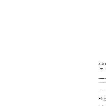
Priv
Írta:
------
------
------
------
Magy