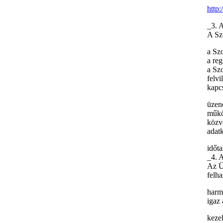
http
_3. A
A Szo
a Szo
a reg
a Szo
felvi
kapcs
üzene
műkö
közve
adatk
időta
_4. 
Az Üz
felha
harm
igaz 
keze