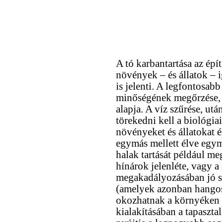
A tó karbantartása az épí
növények – és állatok – 
is jelenti. A legfontosab
minőségének megőrzése, h
alapja. A víz szűrése, után
törekedni kell a biológia
növényeket és állatokat 
egymás mellett élve egymá
halak tartását például m
hínárok jelenléte, vagy 
megakadályozásában jó s
(amelyek azonban hangos 
okozhatnak a környéken 
kialakításában a tapasztal