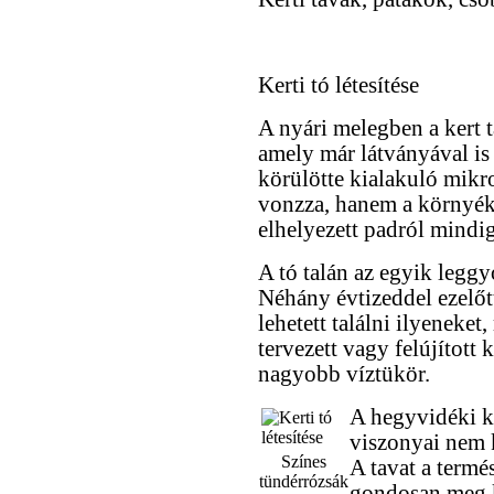
Kerti tó létesítése
A nyári melegben a kert t
amely már látványával is 
körülötte kialakuló mik
vonzza, hanem a környék á
elhelyezett padról mindig
A tó talán az egyik leggy
Néhány évtizeddel ezelőt
lehetett találni ilyeneke
tervezett vagy felújított 
nagyobb víztükör.
A hegyvidéki ke
viszonyai nem 
Színes
A tavat a termé
tündérrózsák
gondosan meg ke