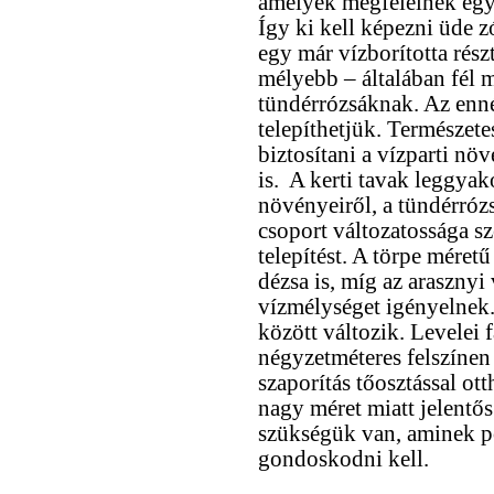
amelyek megfelelnek egy
Így ki kell képezni üde z
egy már vízborította rész
mélyebb – általában fél 
tündérrózsáknak. Az enné
telepíthetjük. Természetes
biztosítani a vízparti nö
is. A kerti tavak leggya
növényeiről, a tündérrózs
csoport változatossága sz
telepítést. A törpe méretű
dézsa is, míg az arasznyi
vízmélységet igényelnek. 
között változik. Levelei 
négyzetméteres felszínen 
szaporítás tőosztással ot
nagy méret miatt jelentő
szükségük van, aminek pó
gondoskodni kell.