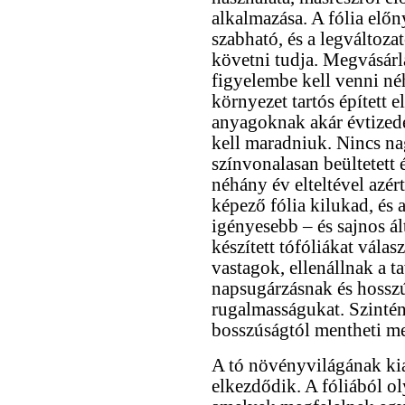
alkalmazása. A fólia elő
szabható, és a legváltoza
követni tudja. Megvásár
figyelembe kell venni né
környezet tartós épített e
anyagoknak akár évtized
kell maradniuk. Nincs n
színvonalasan beültetett é
néhány év elteltével azért
képező fólia kilukad, és 
igényesebb – és sajnos 
készített tófóliákat vála
vastagok, ellenállnak a t
napsugárzásnak és hossz
rugalmasságukat. Szintén
bosszúságtól mentheti meg
A tó növényvilágának kia
elkezdődik. A fóliából oly