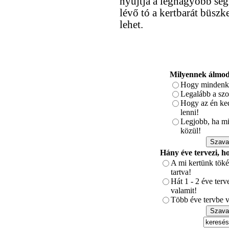
nyújtja a legnagyobb segí
lévő tó a kertbarát büsz
lehet.
Milyennek álmodt
Hogy mindenki
Legalább a szo
Hogy az én ked
lenni!
Legjobb, ha min
közül!
Hány éve tervezi, h
A mi kertünk töké
tartva!
Hát 1 - 2 éve ter
valamit!
Több éve tervbe v