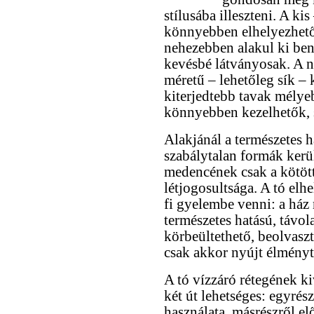
stílusába illeszteni. A k
könnyebben elhelyezhető
nehezebben alakul ki be
kevésbé látványosak. A 
méretű – lehetőleg sík – 
kiterjedtebb tavak mélyeb
könnyebben kezelhetők, 
Alakjánál a természetes h
szabálytalan formák kerü
medencének csak a kötött
létjogosultsága. A tó el
fi gyelembe venni: a ház 
természetes hatású, távo
körbeültethető, beolvaszt
csak akkor nyújt élményt
A tó vízzáró rétegének ki
két út lehetséges: egyrés
használata, másrészről e