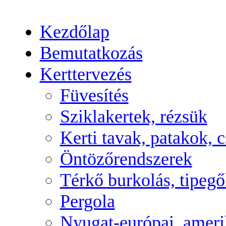
Kezdőlap
Bemutatkozás
Kerttervezés
Füvesítés
Sziklakertek, rézsük
Kerti tavak, patakok, 
Öntözőrendszerek
Térkő burkolás, tipegők
Pergola
Nyugat-európai, amerik